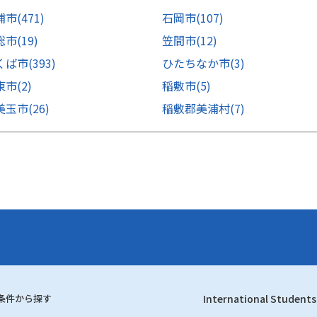
浦市
(471)
石岡市
(107)
総市
(19)
笠間市
(12)
くば市
(393)
ひたちなか市
(3)
東市
(2)
稲敷市
(5)
美玉市
(26)
稲敷郡美浦村
(7)
条件から探す
International Students