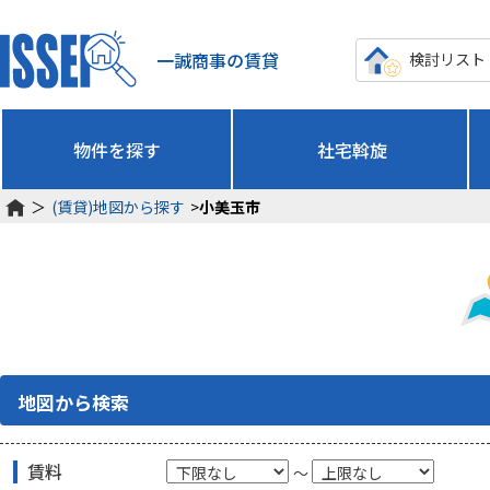
一誠商事の賃貸
検討リスト
物件を探す
社宅斡旋
＞
(賃貸)地図から探す
>
小美玉市
地図から検索
賃料
～