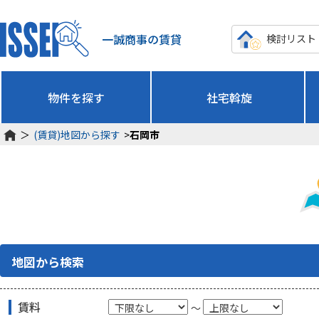
一誠商事の賃貸
検討リスト
物件を探す
社宅斡旋
＞
(賃貸)地図から探す
>
石岡市
地図から検索
賃料
～