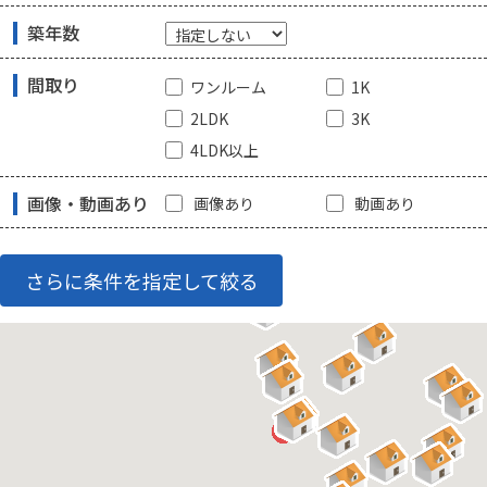
築年数
間取り
ワンルーム
1K
2LDK
3K
4LDK以上
画像・動画あり
画像あり
動画あり
さらに条件を指定して絞る