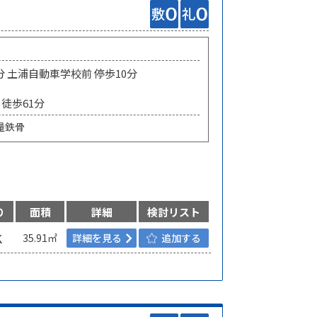
分 土浦自動車学校前 停歩10分
 徒歩61分
量鉄骨
り
面積
詳細
検討リスト
Ｋ
35.91㎡
詳細を見る
追加する