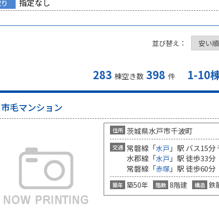
指定なし
取り
並び替え：
283
398
1-10
棟空き数
件
市毛マンション
茨城県水戸市千波町
住所
常磐線「
」駅 バス15分
交通
水戸
水郡線「
」駅 徒歩33分
水戸
常磐線「
」駅 徒歩60分
赤塚
築50年
8階建
鉄
築年
階数
構造