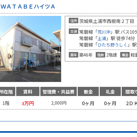
ＷＡＴＡＢＥハイツＡ
茨城県土浦市西根南２丁目
住所
常磐線「
」駅 バス10
交通
荒川沖
常磐線「
」駅 徒歩74分
土浦
常磐線「
」駅
ひたち野うしく
築46年
2階建
軽
築年
階数
構造
所在階
賃料
管理費・共益費
敷金
礼金
間取
万円
0ヶ月
0ヶ月
2Ｄ
1階
2,000円
3