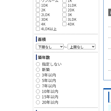
ワンルーム
1K
1DK
1LDK
2K
2DK
2LDK
3K
3DK
3LDK
4K
4DK
4LDK以上
面積
～
築年数
指定しない
新築
3年以内
5年以内
7年以内
10年以内
15年以内
20年以内