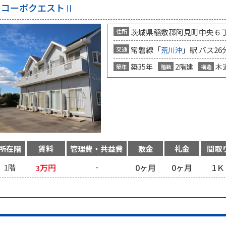
コーポクエストⅡ
茨城県稲敷郡阿見町中央６
住所
常磐線「
」駅 バス26
交通
荒川沖
築35年
2階建
木
築年
階数
構造
所在階
賃料
管理費・共益費
敷金
礼金
間取
万円
0ヶ月
0ヶ月
1Ｋ
1階
-
3