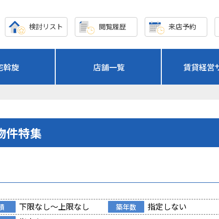
検討リスト
閲覧履歴
来店予約
宅斡旋
店舗一覧
賃貸経営
物件特集
下限なし～上限なし
指定しない
積
築年数