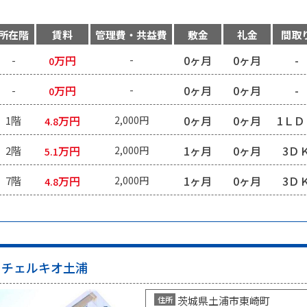
所在階
賃料
管理費・共益費
敷金
礼金
間取
万円
0ヶ月
0ヶ月
-
-
-
0
万円
0ヶ月
0ヶ月
-
-
-
0
万円
0ヶ月
0ヶ月
1ＬＤ
1階
2,000円
4.8
万円
1ヶ月
0ヶ月
3Ｄ
2階
2,000円
5.1
万円
1ヶ月
0ヶ月
3Ｄ
7階
2,000円
4.8
チェルキオ土浦
茨城県土浦市東崎町
住所