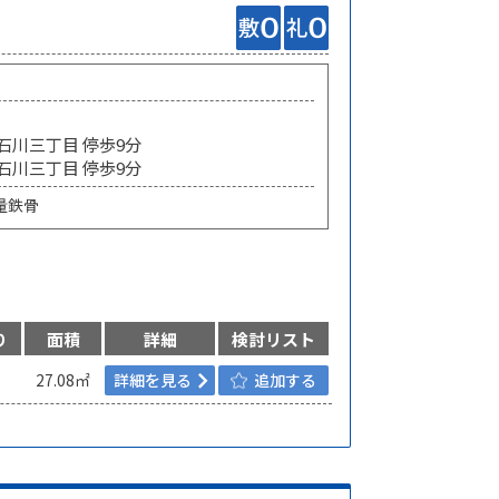
 石川三丁目 停歩9分
 石川三丁目 停歩9分
量鉄骨
り
面積
詳細
検討リスト
27.08㎡
詳細を見る
追加する