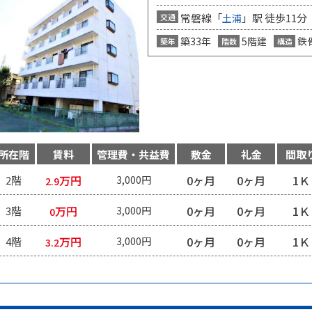
常磐線「
」駅 徒歩11分
交通
土浦
築33年
5階建
鉄
築年
階数
構造
所在階
賃料
管理費・共益費
敷金
礼金
間取
万円
0ヶ月
0ヶ月
1Ｋ
2階
3,000円
2.9
万円
0ヶ月
0ヶ月
1Ｋ
3階
3,000円
0
万円
0ヶ月
0ヶ月
1Ｋ
4階
3,000円
3.2