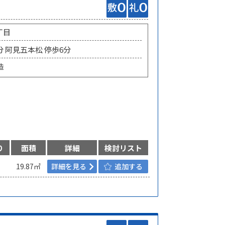
丁目
分 阿見五本松 停歩6分
造
り
面積
詳細
検討リスト
19.87㎡
詳細を見る
追加する