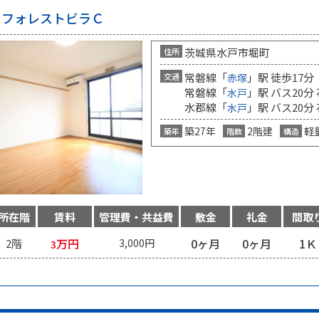
フォレストビラＣ
茨城県水戸市堀町
住所
常磐線「
」駅 徒歩17分
交通
赤塚
常磐線「
」駅 バス20分
水戸
水郡線「
」駅 バス20分
水戸
築27年
2階建
軽
築年
階数
構造
所在階
賃料
管理費・共益費
敷金
礼金
間取
万円
0ヶ月
0ヶ月
1Ｋ
2階
3,000円
3