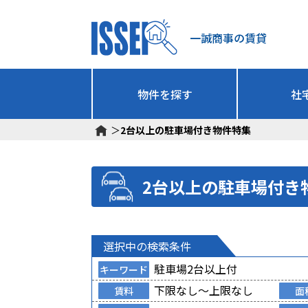
一誠商事の賃貸
物件を探す
社
＞
2台以上の駐車場付き物件特集
2台以上の駐車場付き
選択中の検索条件
駐車場2台以上付
キーワード
下限なし～上限なし
賃料
面