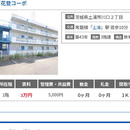
花登コーポ
茨城県土浦市川口２丁目
住所
常磐線「
」駅 徒歩10分
交通
土浦
築43年
3階建
鉄
築年
階数
構造
所在階
賃料
管理費・共益費
敷金
礼金
間取
万円
0ヶ月
0ヶ月
1Ｋ
1階
5,000円
3