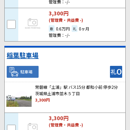
管理費：-/-
3,300
円
(管理費・共益費 -)
0.6万円
0ヶ月
敷
礼
管理費：-/-
稲葉駐車場
駐車場
常磐線「土浦」駅 バス15分 都和小前 停歩2分
茨城県土浦市並木５丁目
3,300
円
3,300
円
(管理費・共益費 -)