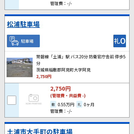
管理費：-/-
松浦駐車場
駐車場
常磐線「土浦」駅 バス20分 防衛官庁舎前 停歩5
分
茨城県稲敷郡阿見町大字阿見
2,750
円
2,750
円
(管理費・共益費 -)
0.55万円
0ヶ月
敷
礼
管理費：-/-
土浦市大手町の駐車場