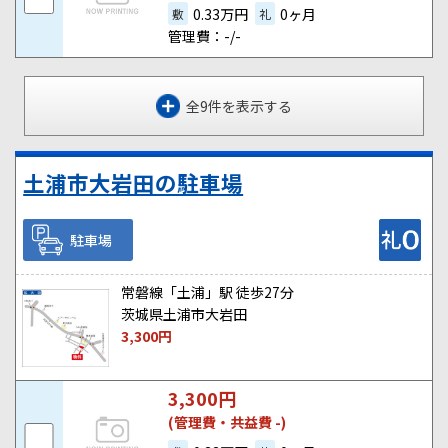
0.33万円
0ヶ月
敷
礼
管理費：-/-
全9件を表示する
土浦市大岩田の駐車場
駐車場
常磐線「土浦」駅 徒歩27分
茨城県土浦市大岩田
3,300
円
3,300
円
(管理費・共益費 -)