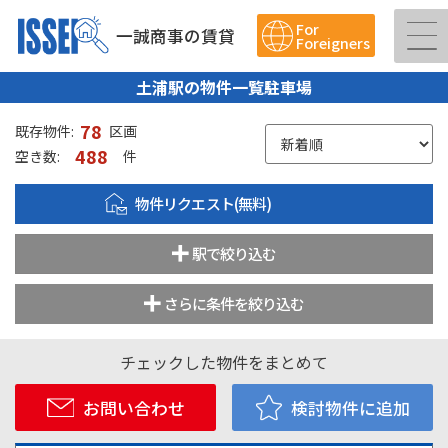
For
一誠商事の賃貸
Foreigners
土浦駅の物件一覧駐車場
78
既存物件:
区画
488
空き数:
件
物件リクエスト(無料)
駅で絞り込む
さらに条件を絞り込む
チェックした物件をまとめて
お問い合わせ
検討物件に追加