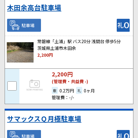
木田余高台駐車場
駐車場
常磐線「土浦」駅 バス20分 浅間台 停歩5分
茨城県土浦市木田余
2,200
円
2,200
円
(管理費・共益費 -)
0.2万円
0ヶ月
敷
礼
管理費：-/-
サマックスＱ月極駐車場
駐車場