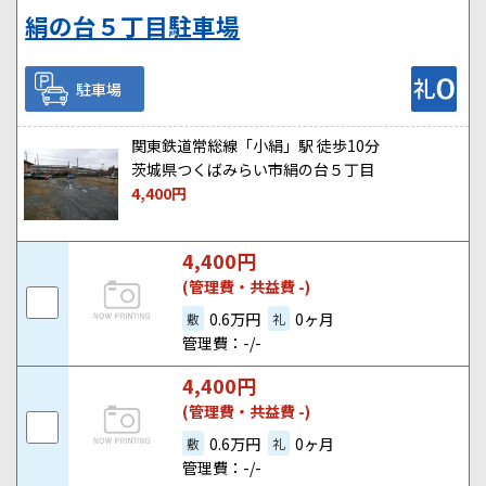
絹の台５丁目駐車場
駐車場
関東鉄道常総線「小絹」駅 徒歩10分
茨城県つくばみらい市絹の台５丁目
4,400
円
4,400
円
(管理費・共益費 -)
0.6万円
0ヶ月
敷
礼
管理費：-/-
4,400
円
(管理費・共益費 -)
0.6万円
0ヶ月
敷
礼
管理費：-/-