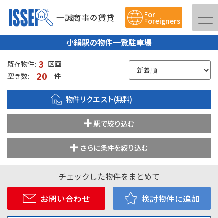
For
一誠商事の賃貸
Foreigners
小絹駅の物件一覧駐車場
3
既存物件:
区画
20
空き数:
件
物件リクエスト(無料)
駅で絞り込む
さらに条件を絞り込む
チェックした物件をまとめて
お問い合わせ
検討物件に追加