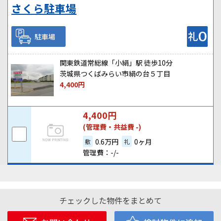
さくら駐車場
駐車場
関東鉄道常総線「小絹」駅 徒歩10分
茨城県つくばみらい市絹の台５丁目
4,400
円
4,400
円
(管理費・共益費 -)
0.6万円
0ヶ月
敷
礼
管理費：-/-
チェックした物件をまとめて