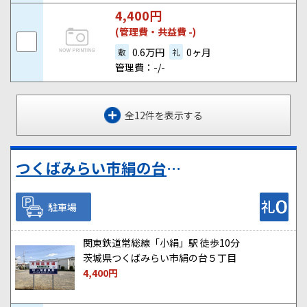
4,400
円
(管理費・共益費 -)
0.6万円
0ヶ月
敷
礼
管理費：-/-
全12件を表示する
つくばみらい市絹の台５丁目の駐車場
駐車場
関東鉄道常総線「小絹」駅 徒歩10分
茨城県つくばみらい市絹の台５丁目
4,400
円