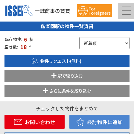
For
一誠商事の賃貸
Foreigners
偕楽園駅の物件一覧賃貸
6
既存物件:
棟
18
空き数:
件
物件リクエスト(無料)
駅で絞り込む
さらに条件を絞り込む
チェックした物件をまとめて
お問い合わせ
検討物件に追加