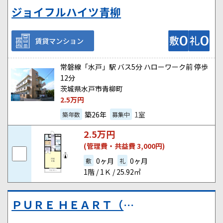
ジョイフルハイツ青柳
賃貸マンション
常磐線「水戸」駅 バス5分 ハローワーク前 停歩
12分
茨城県水戸市青柳町
2.5
万円
築26年
1室
築年数
募集中
2.5
万円
(管理費・共益費 3,000円)
0ヶ月
0ヶ月
敷
礼
1階 / 1Ｋ / 25.92㎡
ＰＵＲＥ ＨＥＡＲＴ（ピュアハート）