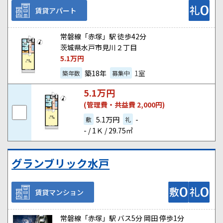
賃貸アパート
常磐線「赤塚」駅 徒歩42分
茨城県水戸市見川２丁目
5.1
万円
築18年
1室
築年数
募集中
5.1
万円
(管理費・共益費 2,000円)
5.1万円
-
敷
礼
- / 1Ｋ / 29.75㎡
グランブリック水戸
賃貸マンション
常磐線「赤塚」駅 バス5分 岡田 停歩1分