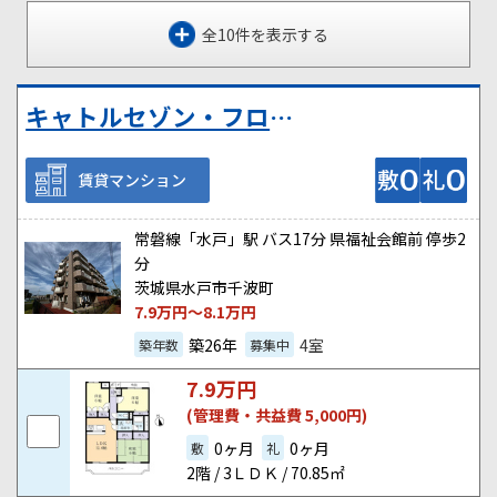
全10件を表示する
キャトルセゾン・フロール
賃貸マンション
常磐線「水戸」駅 バス17分 県福祉会館前 停歩2
分
茨城県水戸市千波町
7.9
万円～
8.1
万円
築26年
4室
築年数
募集中
7.9
万円
(管理費・共益費 5,000円)
0ヶ月
0ヶ月
敷
礼
2階 / 3ＬＤＫ / 70.85㎡