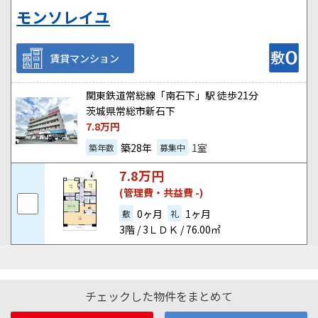
モンソレイユ
賃貸マンション
関東鉄道常総線「南石下」駅 徒歩21分
茨城県常総市新石下
7.8
万円
築28年
1室
築年数
募集中
7.8
万円
(管理費・共益費 -)
0ヶ月
1ヶ月
敷
礼
3階 / 3ＬＤＫ / 76.00㎡
チェックした物件をまとめて