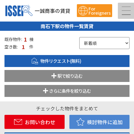
For
一誠商事の賃貸
Foreigners
南石下駅の物件一覧賃貸
1
既存物件:
棟
1
空き数:
件
物件リクエスト(無料)
駅で絞り込む
さらに条件を絞り込む
チェックした物件をまとめて
お問い合わせ
検討物件に追加