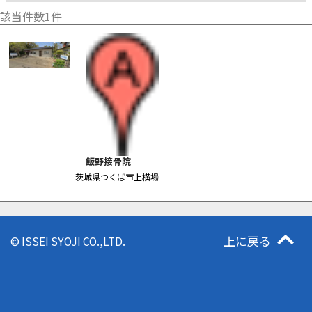
該当件数
1
件
飯野接骨院
茨城県つくば市上横場
-
上に戻る
© ISSEI SYOJI CO.,LTD.