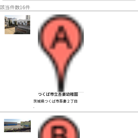
該当件数
16
件
つくば市立吾妻幼稚園
茨城県つくば市吾妻２丁目
-