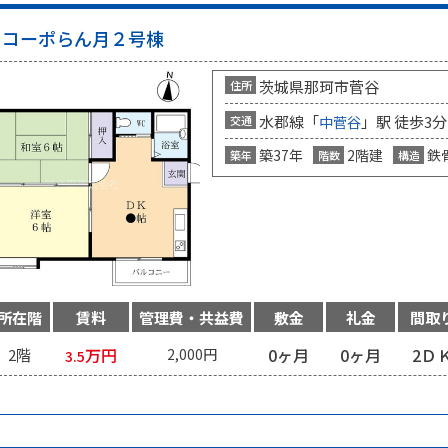
コーポらん月２号棟
茨城県那珂市菅谷
住所
水郡線「
」駅 徒歩3分
交通
中菅谷
築37年
2階建
鉄
築年
階数
構造
所在階
賃料
管理費・共益費
敷金
礼金
間取
万円
0ヶ月
0ヶ月
2Ｄ
2階
2,000円
3.5