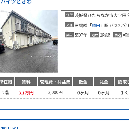
ハイツときわ
茨城県ひたちなか市大字田
住所
常磐線「
」駅 バス22分
交通
勝田
築37年
2階建
軽
築年
階数
構造
所在階
賃料
管理費・共益費
敷金
礼金
間取
万円
0ヶ月
0ヶ月
1Ｋ
2階
2,000円
3.1
万里ビル