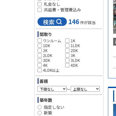
礼金なし
共益費・管理費込み
146
検索
件が該当
間取り
ワンルーム
1K
1DK
1LDK
2K
2DK
2LDK
3K
3DK
3LDK
4K
4DK
4LDK以上
面積
～
築年数
指定しない
新築