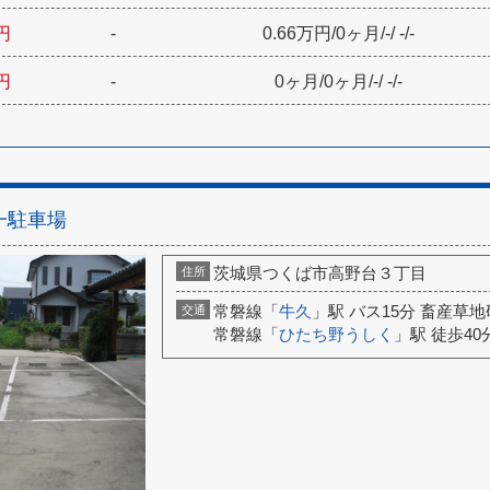
円
-
0.66万円
/
0ヶ月
/
-
/
-
/
-
円
-
0ヶ月
/
0ヶ月
/
-
/
-
/
-
一駐車場
茨城県つくば市高野台３丁目
住所
常磐線「
牛久
」駅 バス15分 畜産草地
交通
常磐線「
ひたち野うしく
」駅 徒歩40