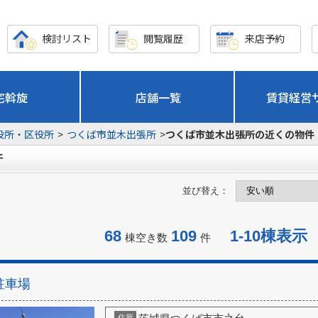
検討リスト
閲覧履歴
来店予約
宅斡旋
店舗一覧
賃貸経営
役所・区役所
>
つくば市並木出張所
>
つくば市並木出張所の近くの物件
件
並び替え：
68
109
1-10棟表示
棟空き数
件
駐車場
住所