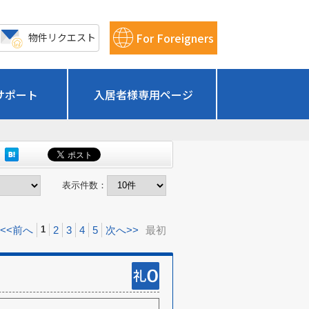
For Foreigners
物件リクエスト
サポート
入居者様専用ページ
表示件数：
<<前へ
2
3
4
5
次へ>>
最初
1