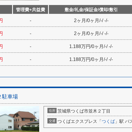
管理費+共益費
敷金/礼金/保証金/償却/敷引
円
-
2ヶ月
/
0ヶ月
/
-
/
-
/
-
円
-
2ヶ月
/
0ヶ月
/
-
/
-
/
-
円
-
1.188万円
/
0ヶ月
/
-
/
-
/
-
円
-
1.188万円
/
0ヶ月
/
-
/
-
/
-
２駐車場
茨城県つくば市並木２丁目
住所
つくばエクスプレス「
つくば
」駅 バ
交通