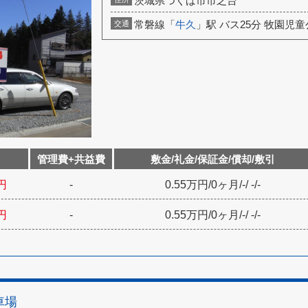
茨城県つくば市市之台
常磐線「
牛久
」駅 バス25分 牧園児童
交通
管理費+共益費
敷金/礼金/保証金/償却/敷引
円
-
0.55万円
/
0ヶ月
/
-
/
-
/
-
円
-
0.55万円
/
0ヶ月
/
-
/
-
/
-
車場