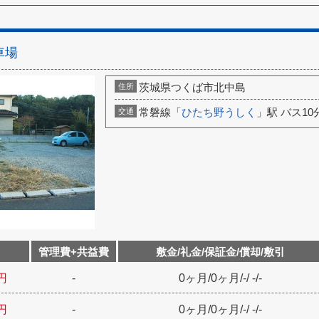
車場
茨城県つくば市北中島
住所
常磐線「
ひたち野うしく
」駅 バス10
交通
管理費+共益費
敷金/礼金/保証金/償却/敷引
円
-
0ヶ月
/
0ヶ月
/
-
/
-
/
-
円
-
0ヶ月
/
0ヶ月
/
-
/
-
/
-