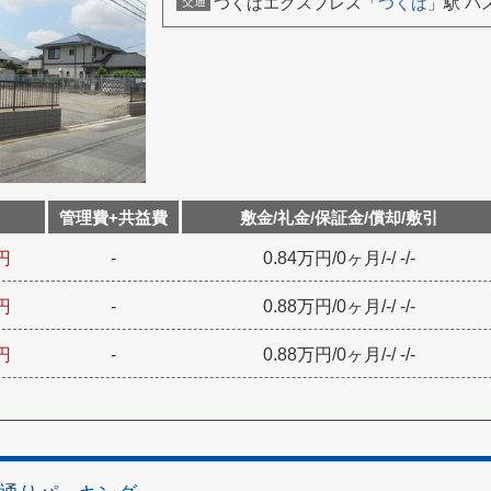
つくばエクスプレス「
つくば
」駅 バ
交通
管理費+共益費
敷金/礼金/保証金/償却/敷引
円
-
0.84万円
/
0ヶ月
/
-
/
-
/
-
円
-
0.88万円
/
0ヶ月
/
-
/
-
/
-
円
-
0.88万円
/
0ヶ月
/
-
/
-
/
-