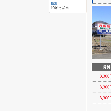
検索
109
件が該当
賃料
3,300
3,300
3,300