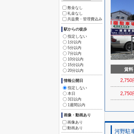
敷金なし
礼金なし
共益費・管理費込み
駅からの徒歩
指定しない
1分以内
5分以内
7分以内
10分以内
15分以内
賃料
20分以内
2,750
情報公開日
指定しない
2,750
本日
3日以内
1週間以内
画像・動画あり
画像あり
動画あり
河野駐