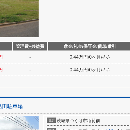
管理費+共益費
敷金/礼金/保証金/償却/敷引
円
-
0.44万円
/
0ヶ月
/
-
/
-
/
-
円
-
0.44万円
/
0ヶ月
/
-
/
-
/
-
島田駐車場
茨城県つくば市稲荷前
住所