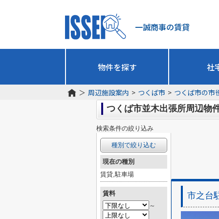
一誠商事の賃貸
物件を探す
社
＞
周辺施設案内
>
つくば市
>
つくば市の市
つくば市並木出張所周辺物
検索条件の絞り込み
種別で絞り込む
現在の種別
賃貸,駐車場
賃料
市之台
～