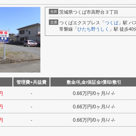
茨城県つくば市高野台３丁目
住所
つくばエクスプレス「
つくば
」駅 バ
交通
常磐線「
ひたち野うしく
」駅 徒歩40
管理費+共益費
敷金/礼金/保証金/償却/敷引
円
-
0.66万円
/
0ヶ月
/
-
/
-
/
-
円
-
0.66万円
/
0ヶ月
/
-
/
-
/
-
円
-
0.66万円
/
0ヶ月
/
-
/
-
/
-