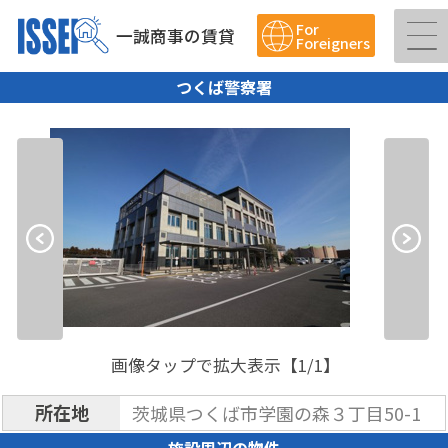
For
一誠商事の賃貸
Foreigners
つくば警察署
画像タップで拡大表示【
1
/1】
所在地
茨城県つくば市学園の森３丁目50-1
施設周辺の物件