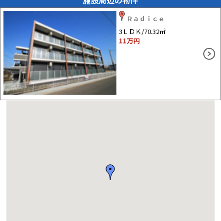
Ｒａｄｉｃｅ
3ＬＤＫ/70.32㎡
11
万円