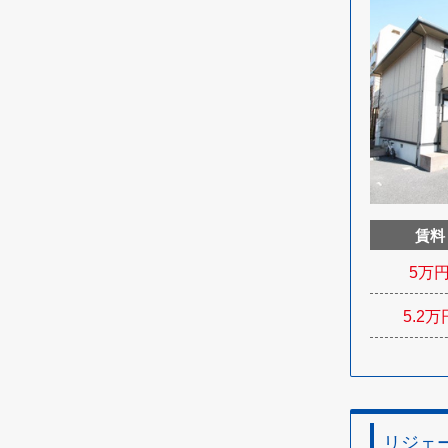
賃料
5
万
5.2
万
リジェ