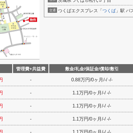
茨城県つくば市松代５丁目
つくばエクスプレス「
つくば
」駅 バ
交通
管理費+共益費
敷金/礼金/保証金/償却/敷引
円
-
0.88万円
/
0ヶ月
/
-
/
-
/
-
円
-
1.1万円
/
0ヶ月
/
-
/
-
/
-
円
-
1.1万円
/
0ヶ月
/
-
/
-
/
-
円
-
1.1万円
/
0ヶ月
/
-
/
-
/
-
円
-
1.1万円
/
0ヶ月
/
-
/
-
/
-