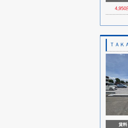
4,950
ＴＡＫ
賃料