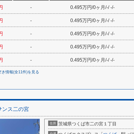
円
-
0.495万円
/
0ヶ月
/
-
/
-
/
-
円
-
0.495万円
/
0ヶ月
/
-
/
-
/
-
円
-
0.495万円
/
0ヶ月
/
-
/
-
/
-
円
-
0.495万円
/
0ヶ月
/
-
/
-
/
-
円
-
0.495万円
/
0ヶ月
/
-
/
-
/
-
空き情報(全
11
件)を見る
サンス二の宮
茨城県つくば市二の宮１丁目
住所
交通