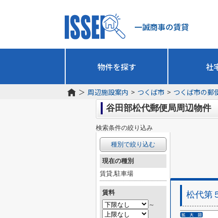
一誠商事の賃貸
物件を探す
社
＞
周辺施設案内
>
つくば市
>
つくば市の郵
谷田部松代郵便局周辺物件
検索条件の絞り込み
種別で絞り込む
現在の種別
賃貸,駐車場
賃料
松代第
～