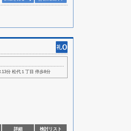
ス13分 松代１丁目 停歩8分
詳細
検討リスト