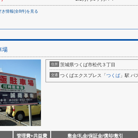
空き情報(全
8
件)を見る
車場
茨城県つくば市松代３丁目
住所
つくばエクスプレス「
つくば
」駅 バ
交通
管理費+共益費
敷金/礼金/保証金/償却/敷引