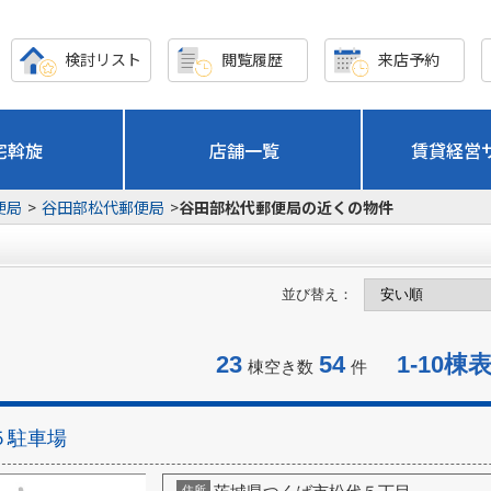
検討リスト
閲覧履歴
来店予約
宅斡旋
店舗一覧
賃貸経営
便局
>
谷田部松代郵便局
>
谷田部松代郵便局の近くの物件
並び替え：
23
54
1-10棟
棟空き数
件
５駐車場
住所