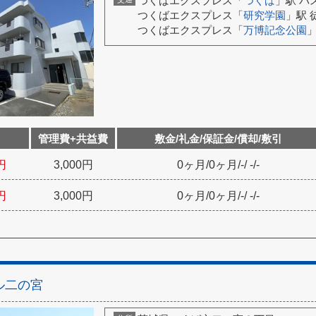
つくばエクスプレス「
つくば
」駅 バ
つくばエクスプレス「
研究学園
」駅 
つくばエクスプレス「
万博記念公園
」
管理費+共益費
敷金/礼金/保証金/償却/敷引
円
3,000円
0ヶ月
/
0ヶ月
/
-
/
-
/
-
円
3,000円
0ヶ月
/
0ヶ月
/
-
/
-
/
-
ル二の宮