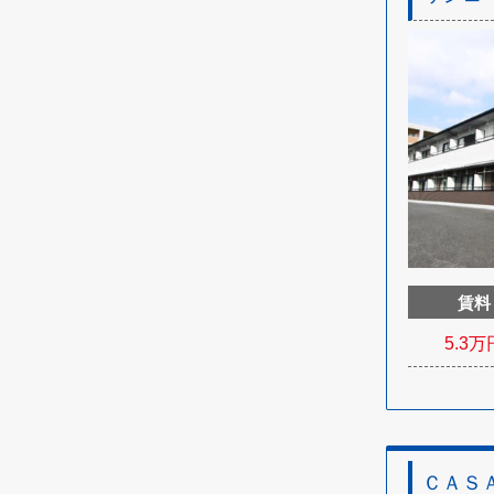
賃料
5.3
万
ＣＡＳ