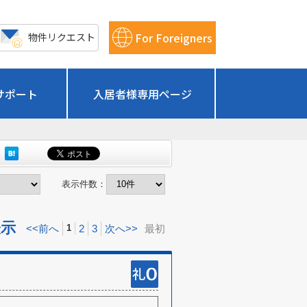
For Foreigners
物件リクエスト
サポート
入居者様専用ページ
表示件数：
表示
<<前へ
2
3
次へ>>
最初
1