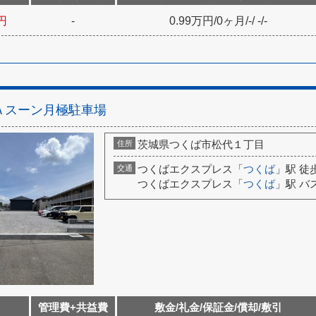
円
-
0.99万円
/
0ヶ月
/
-
/
-
/
-
Ａスーン月極駐車場
茨城県つくば市松代１丁目
住所
つくばエクスプレス「
つくば
」駅 徒
交通
つくばエクスプレス「
つくば
」駅 バ
管理費+共益費
敷金/礼金/保証金/償却/敷引