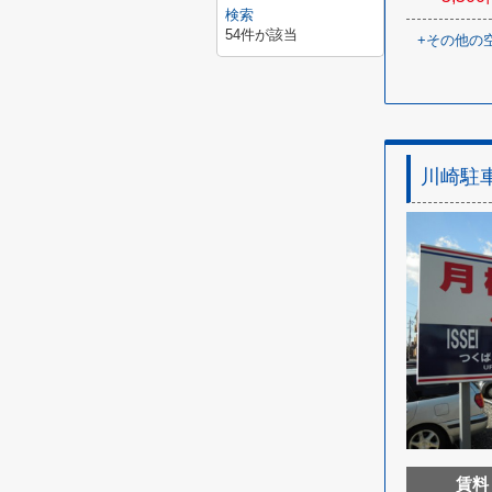
検索
54
件が該当
+
その他の
川崎駐
賃料