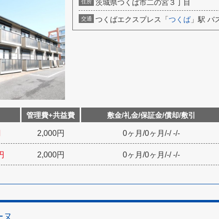
茨城県つくば市二の宮３丁目
住所
つくばエクスプレス「
つくば
」駅 バ
交通
管理費+共益費
敷金/礼金/保証金/償却/敷引
円
2,000円
0ヶ月
/
0ヶ月
/
-
/
-
/
-
円
2,000円
0ヶ月
/
0ヶ月
/
-
/
-
/
-
ーヌ