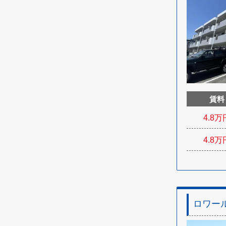
賃料
4.8
万
4.8
万
ロワー