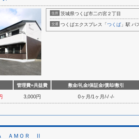
茨城県つくば市二の宮２丁目
住所
つくばエクスプレス「
つくば
」駅 バ
交通
管理費+共益費
敷金/礼金/保証金/償却/敷引
円
3,000円
0ヶ月
/
1ヶ月
/
-
/
-
/
-
Ａ ＡＭＯＲ Ⅱ