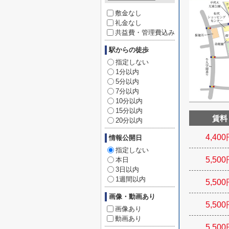
敷金なし
礼金なし
共益費・管理費込み
駅からの徒歩
指定しない
1分以内
5分以内
7分以内
10分以内
15分以内
賃料
20分以内
4,400
情報公開日
指定しない
5,500
本日
3日以内
1週間以内
5,500
画像・動画あり
5,500
画像あり
動画あり
5,500