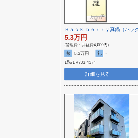
Ｈａｃｋ ｂｅｒｒｙ真鍋（ハッ
5.3
万円
(管理費・共益費4,000円)
敷
5.3万円
礼
-
1階/1Ｋ/33.43㎡
詳細を見る