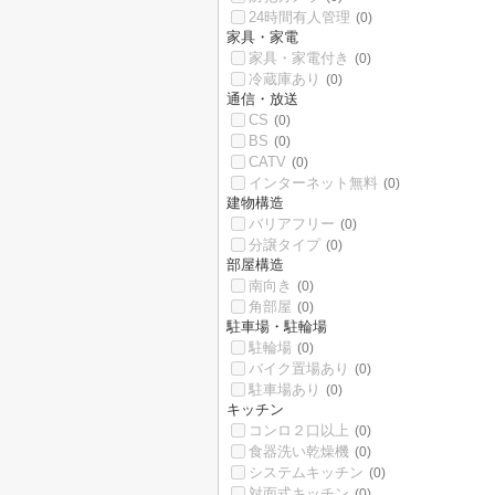
24時間有人管理
(0)
家具・家電
家具・家電付き
(0)
冷蔵庫あり
(0)
通信・放送
CS
(0)
BS
(0)
CATV
(0)
インターネット無料
(0)
建物構造
バリアフリー
(0)
分譲タイプ
(0)
部屋構造
南向き
(0)
角部屋
(0)
駐車場・駐輪場
駐輪場
(0)
バイク置場あり
(0)
駐車場あり
(0)
キッチン
コンロ２口以上
(0)
食器洗い乾燥機
(0)
システムキッチン
(0)
対面式キッチン
(0)