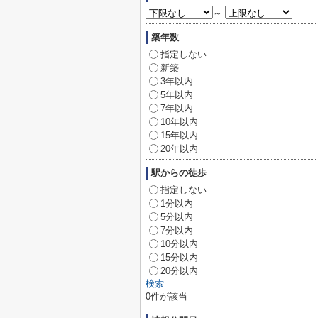
～
築年数
指定しない
新築
3年以内
5年以内
7年以内
10年以内
15年以内
20年以内
駅からの徒歩
指定しない
1分以内
5分以内
7分以内
10分以内
15分以内
20分以内
検索
0
件が該当