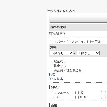
検索条件の絞り込み
現在の種別
賃貸,駐車場
アパート
マンション
一戸建て
賃料
～
敷金なし
礼金なし
共益費・管理費込み
検索
0
件が該当
間取り
ワンルーム
1K
1
3DK
3LDK
4
面積