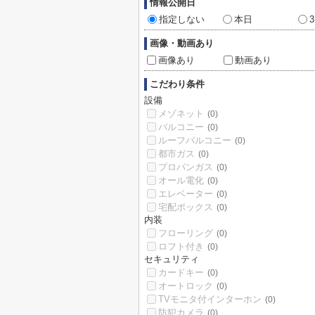
情報公開日
指定しない
本日
画像・動画あり
画像あり
動画あり
こだわり条件
設備
メゾネット
(0)
バルコニー
(0)
ルーフバルコニー
(0)
都市ガス
(0)
プロパンガス
(0)
オール電化
(0)
エレベーター
(0)
宅配ボックス
(0)
内装
フローリング
(0)
ロフト付き
(0)
セキュリティ
カードキー
(0)
オートロック
(0)
TVモニタ付インターホン
(0)
防犯カメラ
(0)