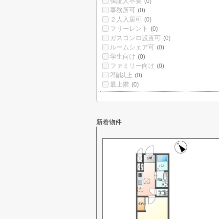
保証人不要
(0)
事務所可
(0)
２人入居可
(0)
フリーレント
(0)
ガスコンロ設置可
(0)
ルームシェア可
(0)
学生向け
(0)
ファミリー向け
(0)
2階以上
(0)
最上階
(0)
新着物件