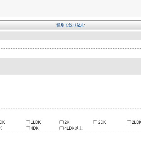
種別で絞り込む
DK
1LDK
2K
2DK
2LD
K
4DK
4LDK以上