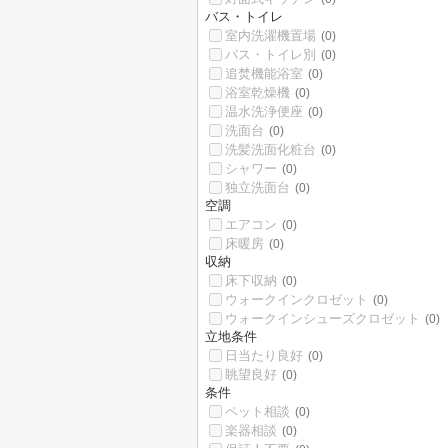
バス・トイレ
室内洗濯機置場
(0)
バス・トイレ別
(0)
追焚機能浴室
(0)
浴室乾燥機
(0)
温水洗浄便座
(0)
洗面台
(0)
洗髪洗面化粧台
(0)
シャワー
(0)
独立洗面台
(0)
空調
エアコン
(0)
床暖房
(0)
収納
床下収納
(0)
ウォークインクロゼット
(0)
ウォークインシューズクロゼット
(0)
立地条件
日当たり良好
(0)
眺望良好
(0)
条件
ペット相談
(0)
楽器相談
(0)