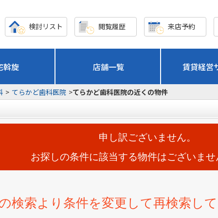
検討リスト
閲覧履歴
来店予約
宅斡旋
店舗一覧
賃貸経営
科
>
てらかど歯科医院
>
てらかど歯科医院の近くの物件
申し訳ございません。
お探しの条件に該当する物件はございませ
の検索より条件を変更して再検索し