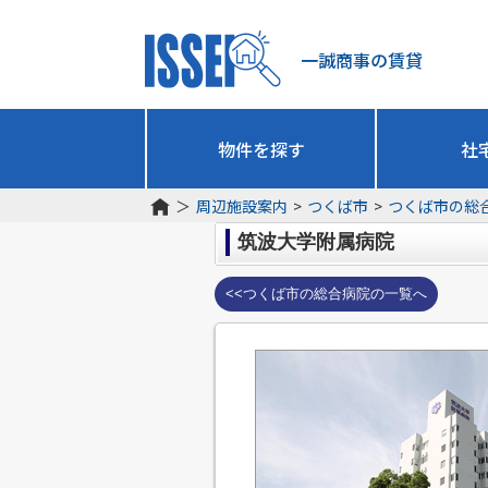
一誠商事の賃貸
物件を探す
社
＞
周辺施設案内
>
つくば市
>
つくば市の総
筑波大学附属病院
<<つくば市の総合病院の一覧へ