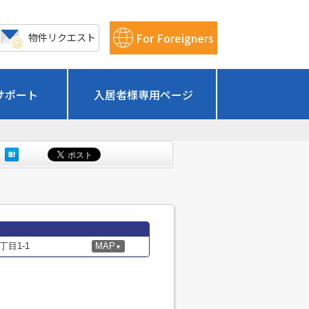
For Foreigners
物件リクエスト
サポート
入居者様専用ページ
目1-1
MAP
▼