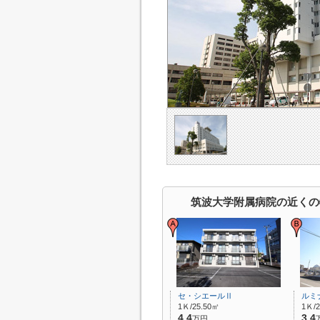
筑波大学附属病院の近くの
セ・シエールⅡ
ルミ
1Ｋ/25.50㎡
1Ｋ/2
4.4
3.4
万円