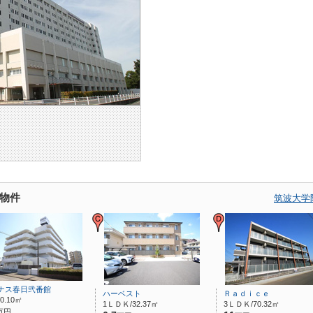
物件
筑波大学
ナス春日弐番館
ハーベスト
Ｒａｄｉｃｅ
0.10㎡
1ＬＤＫ/32.37㎡
3ＬＤＫ/70.32㎡
万円