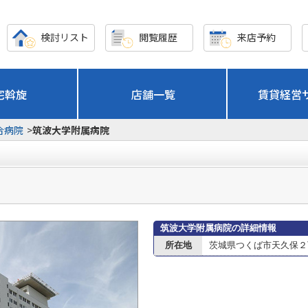
検討リスト
閲覧履歴
来店予約
宅斡旋
店舗一覧
賃貸経営
合病院
>
筑波大学附属病院
筑波大学附属病院の詳細情報
所在地
茨城県つくば市天久保２丁