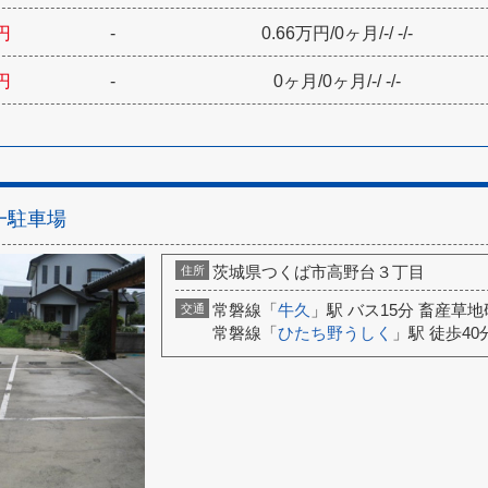
円
-
0.66万円
/
0ヶ月
/
-
/
-
/
-
円
-
0ヶ月
/
0ヶ月
/
-
/
-
/
-
一駐車場
茨城県つくば市高野台３丁目
住所
常磐線「
牛久
」駅 バス15分 畜産草地
交通
常磐線「
ひたち野うしく
」駅 徒歩40