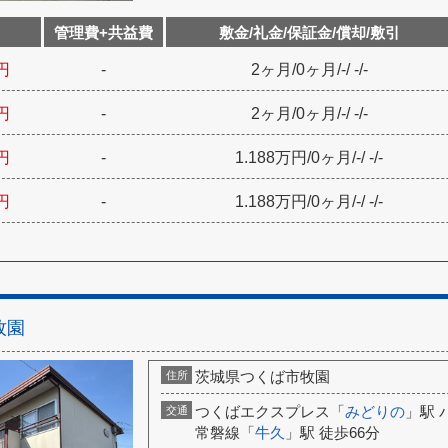
管理費+共益費
敷金/礼金/保証金/償却/敷引
円
-
2ヶ月
/
0ヶ月
/
-
/
-
/
-
円
-
2ヶ月
/
0ヶ月
/
-
/
-
/
-
円
-
1.188万円
/
0ヶ月
/
-
/
-
/
-
円
-
1.188万円
/
0ヶ月
/
-
/
-
/
-
牧園
茨城県つくば市牧園
住所
つくばエクスプレス「
みどりの
」駅 
交通
常磐線「
牛久
」駅 徒歩66分