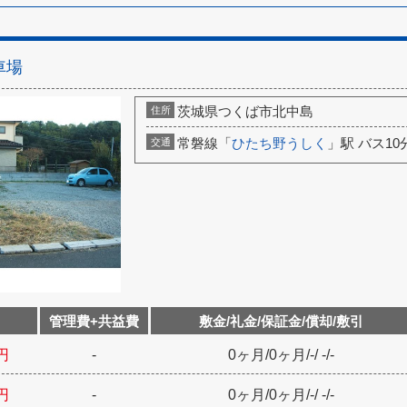
車場
茨城県つくば市北中島
住所
常磐線「
ひたち野うしく
」駅 バス10
交通
管理費+共益費
敷金/礼金/保証金/償却/敷引
円
-
0ヶ月
/
0ヶ月
/
-
/
-
/
-
円
-
0ヶ月
/
0ヶ月
/
-
/
-
/
-