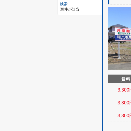
検索
30
件が該当
賃料
3,300
3,300
3,300