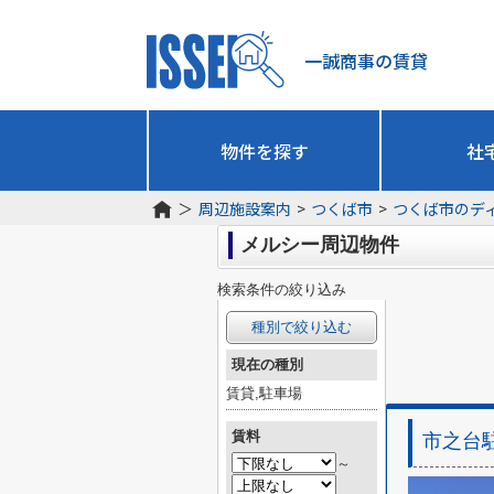
一誠商事の賃貸
物件を探す
社
＞
周辺施設案内
>
つくば市
>
つくば市のデ
メルシー周辺物件
検索条件の絞り込み
種別で絞り込む
現在の種別
賃貸,駐車場
賃料
市之台
～