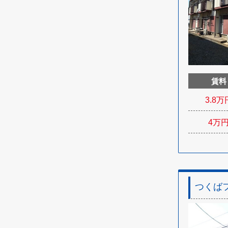
賃料
3.8
万
4
万
つくば