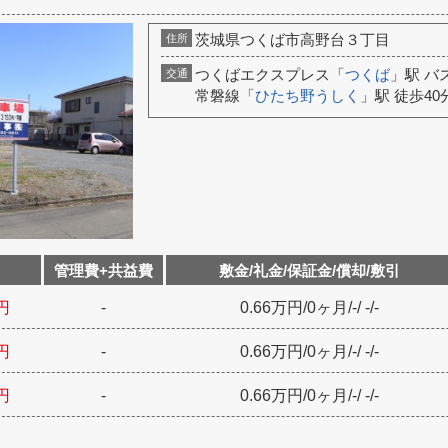
茨城県つくば市高野台３丁目
住所
つくばエクスプレス「
つくば
」駅 バ
交通
常磐線「
ひたち野うしく
」駅 徒歩40
管理費+共益費
敷金/礼金/保証金/償却/敷引
円
-
0.66万円
/
0ヶ月
/
-
/
-
/
-
円
-
0.66万円
/
0ヶ月
/
-
/
-
/
-
円
-
0.66万円
/
0ヶ月
/
-
/
-
/
-