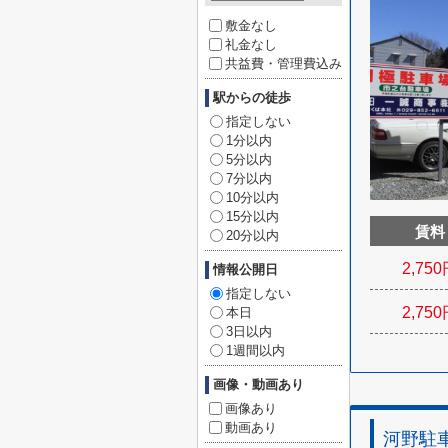
敷金なし
礼金なし
共益費・管理費込み
駅からの徒歩
指定しない
1分以内
5分以内
7分以内
10分以内
15分以内
賃料
20分以内
2,750
情報公開日
指定しない
2,750
本日
3日以内
1週間以内
画像・動画あり
画像あり
動画あり
河野駐