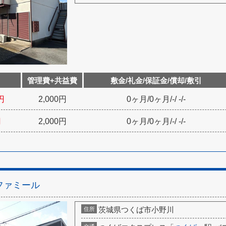
管理費+共益費
敷金/礼金/保証金/償却/敷引
円
2,000円
0ヶ月
/
0ヶ月
/
-
/
-
/
-
円
2,000円
0ヶ月
/
0ヶ月
/
-
/
-
/
-
ファミール
茨城県つくば市小野川
住所