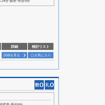
ス24分 館野 停歩9分
詳細
検討リスト
詳細を見る
お気に入り
研究所 停歩8分