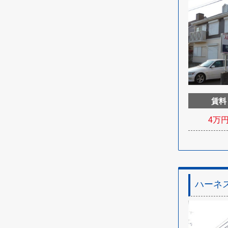
賃料
4
万
ハーネ