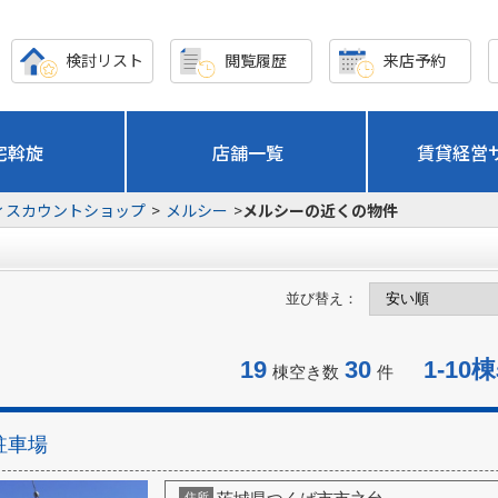
検討リスト
閲覧履歴
来店予約
宅斡旋
店舗一覧
賃貸経営
ィスカウントショップ
>
メルシー
>
メルシーの近くの物件
並び替え：
19
30
1-10
棟空き数
件
駐車場
住所