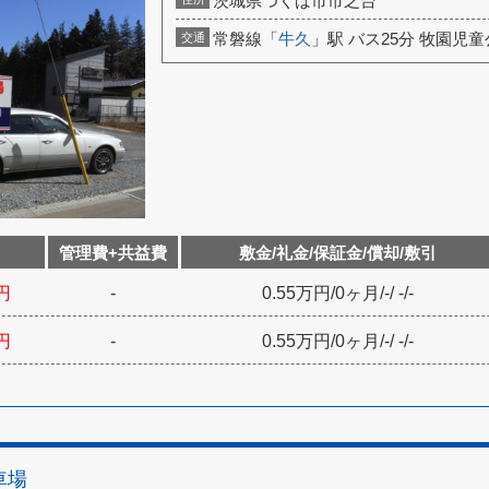
茨城県つくば市市之台
常磐線「
牛久
」駅 バス25分 牧園児童
交通
管理費+共益費
敷金/礼金/保証金/償却/敷引
円
-
0.55万円
/
0ヶ月
/
-
/
-
/
-
円
-
0.55万円
/
0ヶ月
/
-
/
-
/
-
車場