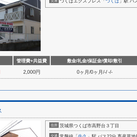
つくばエクスプレス「
つくば
」駅 バ
交通
管理費+共益費
敷金/礼金/保証金/償却/敷引
円
2,000円
0ヶ月
/
0ヶ月
/
-
/
-
/
-
ス
茨城県つくば市高野台３丁目
住所
常磐線「
牛久
」駅 バス22分 畜産草地
交通