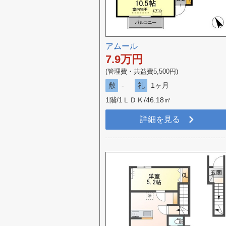
アムール
7.9
万円
(管理費・共益費5,500円)
敷
-
礼
1ヶ月
1階/1ＬＤＫ/46.18㎡
詳細を見る