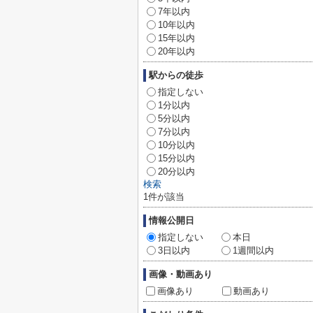
7年以内
10年以内
15年以内
20年以内
駅からの徒歩
指定しない
1分以内
5分以内
7分以内
10分以内
15分以内
20分以内
検索
1
件が該当
情報公開日
指定しない
本日
3日以内
1週間以内
画像・動画あり
画像あり
動画あり