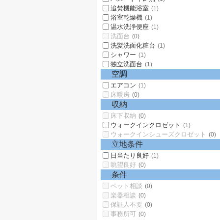
追焚機能浴室
(1)
浴室乾燥機
(1)
温水洗浄便座
(1)
洗面台
(0)
洗髪洗面化粧台
(1)
シャワー
(1)
独立洗面台
(1)
空調
エアコン
(1)
床暖房
(0)
収納
床下収納
(0)
ウォークインクロゼット
(1)
ウォークインシューズクロゼット
(0)
立地条件
日当たり良好
(1)
眺望良好
(0)
条件
ペット相談
(0)
楽器相談
(0)
保証人不要
(0)
事務所可
(0)