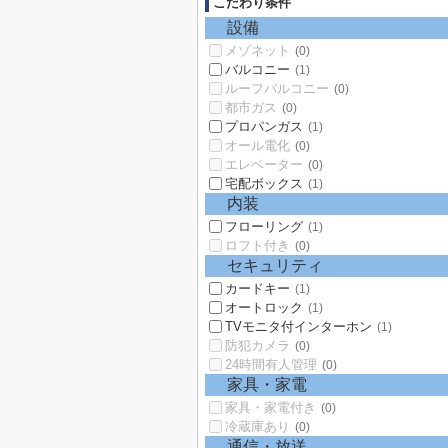
こだわり条件
設備
メゾネット
(0)
バルコニー
(1)
ルーフバルコニー
(0)
都市ガス
(0)
プロパンガス
(1)
オール電化
(0)
エレベーター
(0)
宅配ボックス
(1)
内装
フローリング
(1)
ロフト付き
(0)
セキュリティ
カードキー
(1)
オートロック
(1)
TVモニタ付インターホン
(1)
防犯カメラ
(0)
24時間有人管理
(0)
家具・家電
家具・家電付き
(0)
冷蔵庫あり
(0)
通信・放送