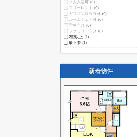
２人入居可
(0)
フリーレント
(0)
ガスコンロ設置可
(0)
ルームシェア可
(0)
学生向け
(0)
ファミリー向け
(0)
2階以上
(1)
最上階
(1)
新着物件