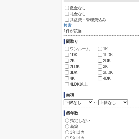
敷金なし
礼金なし
共益費・管理費込み
検索
1
件が該当
間取り
ワンルーム
1K
1DK
1LDK
2K
2DK
2LDK
3K
3DK
3LDK
4K
4DK
4LDK以上
面積
～
築年数
指定しない
新築
3年以内
5年以内