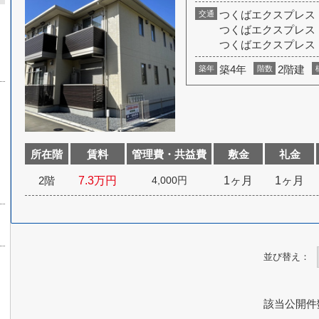
つくばエクスプレス
交通
つくばエクスプレス
つくばエクスプレス
築4年
2階建
築年
階数
所在階
賃料
管理費・共益費
敷金
礼金
7.3
万円
1ヶ月
1ヶ月
2階
4,000円
並び替え：
該当公開件