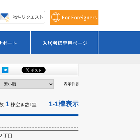
For Foreigners
物件リクエスト
サポート
入居者様専用ページ
表示件数：
1
1-1棟表示
数
棟空き数
1
室
２丁目