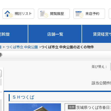
検討リスト
閲覧履歴
来店予約
宅斡旋
店舗一覧
賃貸経営
園
>
つくば市立 中央公園
>
つくば市立 中央公園の近くの物件
件
並び替え：
該当公開件
ＳＨつくば
茨城県つくば市春日
住所