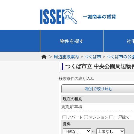
一誠商事の賃貸
物件を探す
社
＞
周辺施設案内
>
つくば市
>
つくば市の公
つくば市立 中央公園周辺物
検索条件の絞り込み
種別で絞り込む
現在の種別
賃貸,駐車場
アパート
マンション
一戸建て
賃料
～