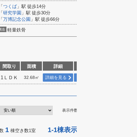
「
つくば
」駅 徒歩14分
「
研究学園
」駅 徒歩30分
「
万博記念公園
」駅 徒歩66分
軽量鉄骨
構造
間取り
面積
詳細
検討リスト
1ＬＤＫ
32.68㎡
詳細を見る
追加する
表示件数：
1
1-1棟表示
数
棟空き数
1
室