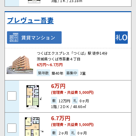
3階 / 1Ｋ / 23.18㎡
プレヴュー吾妻
賃貸マンション
つくばエクスプレス「つくば」駅 徒歩14分
茨城県つくば市吾妻４丁目
6
万円～
6.7
万円
築年数
募集中
築40年
3室
6
万円
(管理費・共益費 5,000円)
敷
礼
12万円
0ヶ月
1階 / 2ＤＫ / 48.60㎡
6.7
万円
(管理費・共益費 5,000円)
敷
礼
2ヶ月
0ヶ月