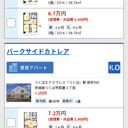
1階 / 3ＤＫ / 56.70㎡
6.7
万円
(管理費・共益費 5,000円)
敷
礼
2ヶ月
0ヶ月
3階 / 3ＤＫ / 56.70㎡
パークサイドカトレア
賃貸アパート
つくばエクスプレス「つくば」駅 徒歩9分
茨城県つくば市吾妻３丁目
7.2
万円
築年数
募集中
築38年
1室
7.2
万円
(管理費・共益費 3,000円)
敷
礼
1ヶ月
0ヶ月