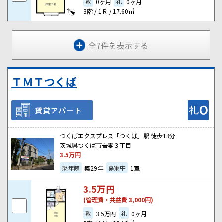
敷
礼
0ヶ月
0ヶ月
3階 / 1Ｒ / 17.60㎡
全7件を表示する
ＴＭＴつくば
賃貸アパート
つくばエクスプレス「つくば」駅 徒歩13分
茨城県つくば市吾妻３丁目
3.5
万円
築年数
募集中
築29年
1室
3.5
万円
(管理費・共益費 3,000円)
敷
礼
3.5万円
0ヶ月