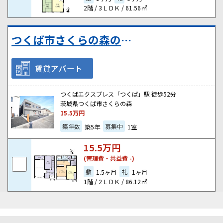
2階 / 3ＬＤＫ / 61.56㎡
つくば市さくらの森のアパート
賃貸アパート
つくばエクスプレス「つくば」駅 徒歩52分
茨城県つくば市さくらの森
15.5
万円
築年数
募集中
築5年
1室
15.5
万円
(管理費・共益費 -)
敷
礼
1.5ヶ月
1ヶ月
1階 / 2ＬＤＫ / 86.12㎡