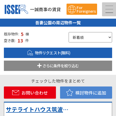
For
一誠商事の賃貸
Foreigners
吾妻公園の周辺物件一覧
5
既存物件:
棟
13
空き数:
件
物件リクエスト(無料)
さらに条件を絞り込む
チェックした物件をまとめて
お問い合わせ
検討物件に追加
サテライトハウス筑波学園