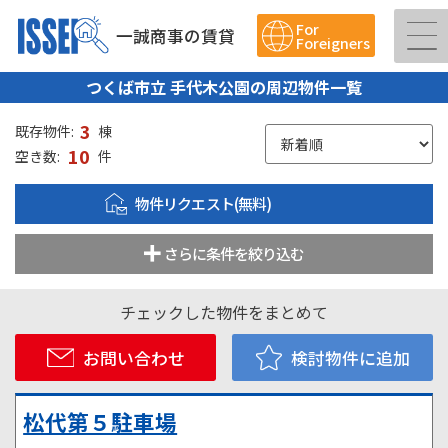
For
一誠商事の賃貸
Foreigners
つくば市立 手代木公園の周辺物件一覧
3
既存物件:
棟
10
空き数:
件
物件リクエスト(無料)
さらに条件を絞り込む
チェックした物件をまとめて
お問い合わせ
検討物件に追加
松代第５駐車場