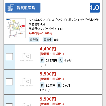
賃貸駐車場
つくばエクスプレス「つくば」駅 バス17分 手代木中学
校前 停歩1分
茨城県つくば市松代５丁目
4,400
円～
5,500
円
築年数
募集中
-
8室
4,400
円
(管理費・共益費 -)
敷
礼
0.88万円
0ヶ月
- / - / -
5,500
円
(管理費・共益費 -)
敷
礼
1.1万円
0ヶ月
1階 / - / -
5,500
円
(管理費・共益費 -)