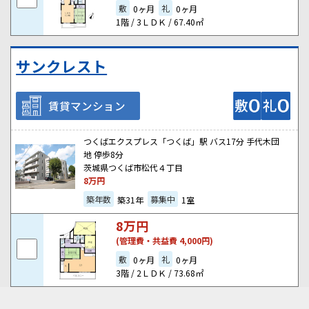
敷
礼
0ヶ月
0ヶ月
1階 / 3ＬＤＫ / 67.40㎡
サンクレスト
賃貸マンション
つくばエクスプレス「つくば」駅 バス17分 手代木団
地 停歩8分
茨城県つくば市松代４丁目
8
万円
築年数
募集中
築31年
1室
8
万円
(管理費・共益費 4,000円)
敷
礼
0ヶ月
0ヶ月
3階 / 2ＬＤＫ / 73.68㎡