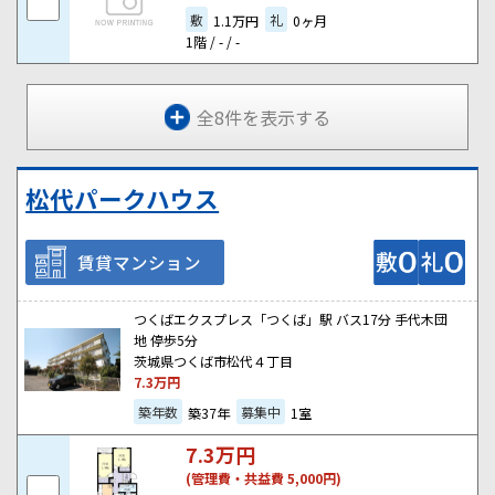
敷
礼
1.1万円
0ヶ月
1階 / - / -
全8件を表示する
松代パークハウス
賃貸マンション
つくばエクスプレス「つくば」駅 バス17分 手代木団
地 停歩5分
茨城県つくば市松代４丁目
7.3
万円
築年数
募集中
築37年
1室
7.3
万円
(管理費・共益費 5,000円)