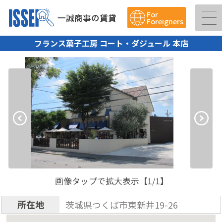
For
一誠商事の賃貸
Foreigners
フランス菓子工房 コート・ダジュール 本店
画像タップで拡大表示【
1
/1】
所在地
茨城県つくば市東新井19-26