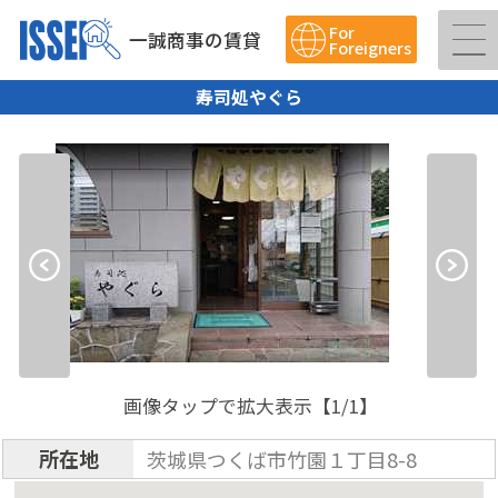
For
一誠商事の賃貸
Foreigners
寿司処やぐら
画像タップで拡大表示【
1
/1】
所在地
茨城県つくば市竹園１丁目8-8