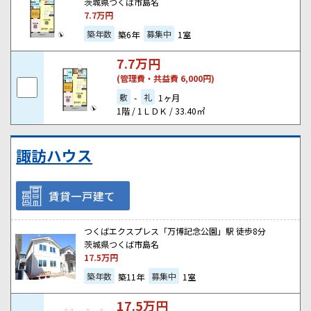
茨城県つくば市島名
7.7
万円
築年数
募集中
築6年
1室
7.7
万円
(管理費・共益費 6,000円)
敷
礼
-
1ヶ月
1階 / 1ＬＤＫ / 33.40㎡
諏訪ハウス
賃貸一戸建て
つくばエクスプレス「万博記念公園」駅 徒歩8分
茨城県つくば市島名
17.5
万円
築年数
募集中
築11年
1室
17.5
万円