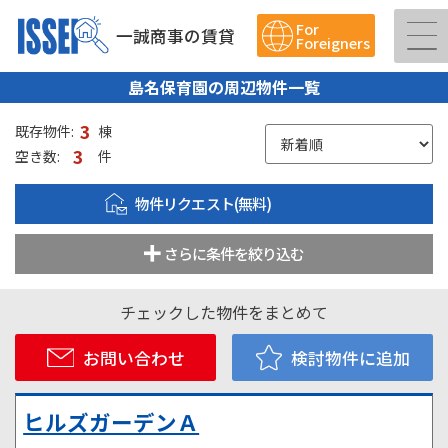
For
一誠商事の賃貸
Foreigners
島名保育園の周辺物件一覧
3
既存物件:
棟
3
空き数:
件
物件リクエスト(無料)
さらに条件を絞り込む
チェックした物件をまとめて
お問い合わせ
検討物件に追加
ヒルズガーデンＡ