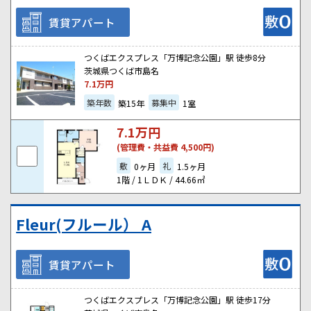
賃貸アパート
つくばエクスプレス「万博記念公園」駅 徒歩8分
茨城県つくば市島名
7.1
万円
築年数
募集中
築15年
1室
7.1
万円
(管理費・共益費 4,500円)
敷
礼
0ヶ月
1.5ヶ月
1階 / 1ＬＤＫ / 44.66㎡
Fleur(フルール） A
賃貸アパート
つくばエクスプレス「万博記念公園」駅 徒歩17分