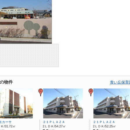
の物件
青い丘保育
モカーサ
２１ＰＬＡＺＡ
２１ＰＬＡＺＡ
Ｋ/31.72㎡
2ＬＤＫ/54.27㎡
2ＬＤＫ/52.25㎡