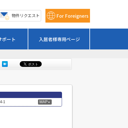
For Foreigners
物件リクエスト
サポート
入居者様専用ページ
-1
MAP
▼