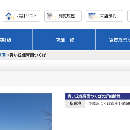
検討リスト
閲覧履歴
来店予約
宅斡旋
店舗一覧
賃貸経営
育園
>
青い丘保育園つくば
青い丘保育園つくばの詳細情報
所在地
茨城県つくば市小野崎594