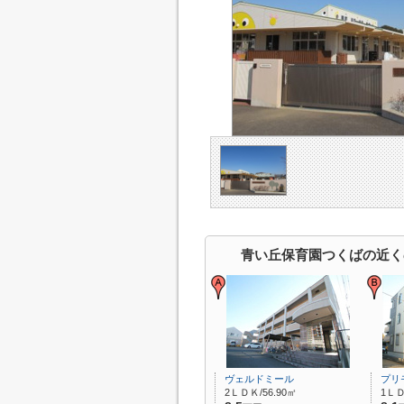
青い丘保育園つくばの近く
ヴェルドミール
プリ
2ＬＤＫ/56.90㎡
1ＬＤ