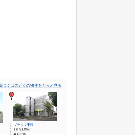
園つくばの近くの物件をもっと見る
プラッツ千現
1Ｋ/21.00㎡
4.6
万円