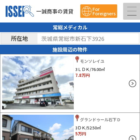
For
一誠商事の賃貸
Foreigners
常総メディカル
所在地
茨城県常総市新石下3926
施設周辺の物件
モンソレイユ
3ＬＤＫ/76.00㎡
7.8
万円
グランドゥール石下Ｄ
3ＤＫ/52.50㎡
5
万円