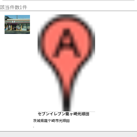
該当件数
1
件
セブンイレブン龍ヶ崎光順田
茨城県龍ケ崎市光順田
-