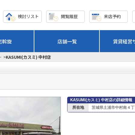
検討リスト
閲覧履歴
来店予約
宅斡旋
店舗一覧
賃貸経営
ー
>
KASUMI(カスミ) 中村店
KASUMI(カスミ) 中村店の詳細情報
所在地
茨城県土浦市中村南４丁目