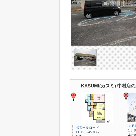
KASUMI(カスミ) 中村
ＬＦ
ボヌールロード
1ＬＤ
1ＬＤＫ/45.08㎡
4
万