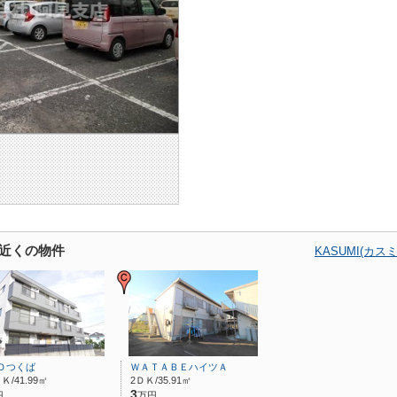
店の近くの物件
KASUMI(カ
Ｄつくば
ＷＡＴＡＢＥハイツＡ
Ｋ/41.99㎡
2ＤＫ/35.91㎡
3
円
万円