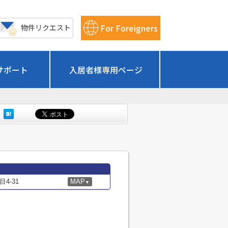
For Foreigners
物件リクエスト
サポート
入居者様専用ページ
4-31
MAP
▼