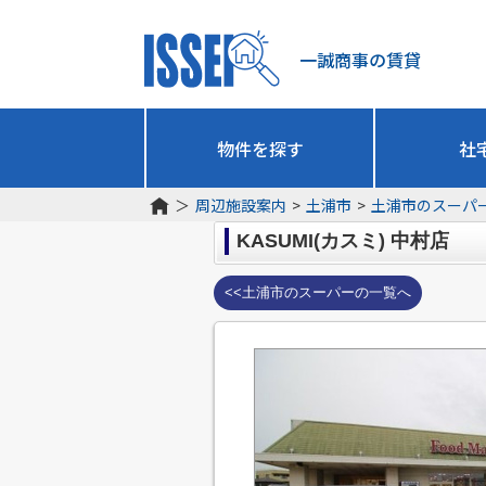
一誠商事の賃貸
物件を探す
社
＞
周辺施設案内
>
土浦市
>
土浦市のスーパ
KASUMI(カスミ) 中村店
<<土浦市のスーパーの一覧へ