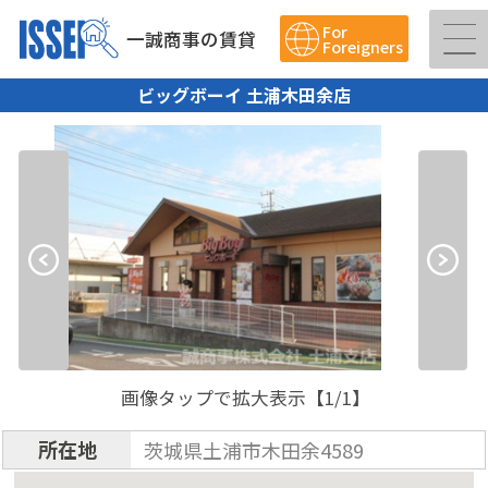
For
一誠商事の賃貸
Foreigners
ビッグボーイ 土浦木田余店
画像タップで拡大表示【
1
/1】
所在地
茨城県土浦市木田余4589