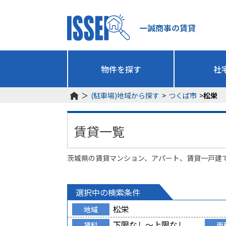
一誠商事の賃貸
物件を探す
社
＞
(駐車場)地域から探す
>
つくば市
>
松栄
賃貸一覧
茨城県の賃貸マンション、アパート、賃貸一戸建
選択中の検索条件
松栄
地域
下限なし～上限なし
賃料
面