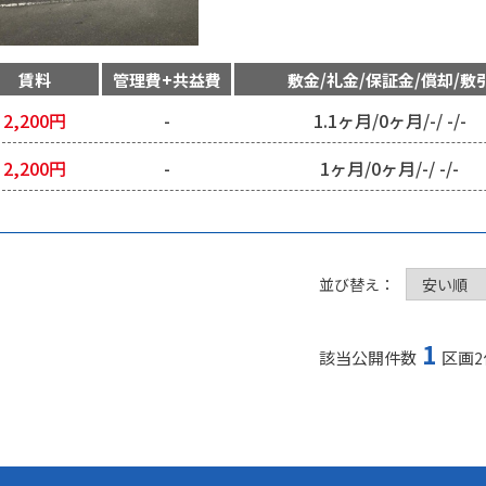
賃料
管理費+共益費
敷金/礼金/保証金/償却/敷
2,200
円
-
1.1ヶ月
/
0ヶ月
/
-
/
-
/
-
2,200
円
-
1ヶ月
/
0ヶ月
/
-
/
-
/
-
並び替え：
1
該当公開件数
区画
2