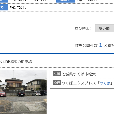
指定なし
取り
並び替え：
1
該当公開件数
区画
2
くば市松栄の駐車場
茨城県つくば市松栄
住所
つくばエクスプレス「
」
交通
つくば