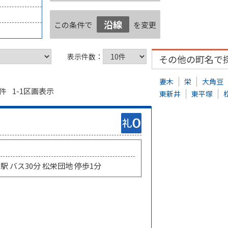
沿線
この条件で
を変更
表示件数：
その他の町名で
妻木
栄
大角豆
件 1-1区画表示
東新井
東平塚
駅 バス30分 松栄団地 停歩1分