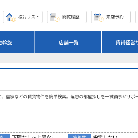
検討リスト
閲覧履歴
来店予約
宅斡旋
店舗一覧
賃貸経営
て、借家などの賃貸物件を簡単検索。理想の部屋探しを一誠商事がサポ
下限なし～上限なし
指定しない
積
築年数