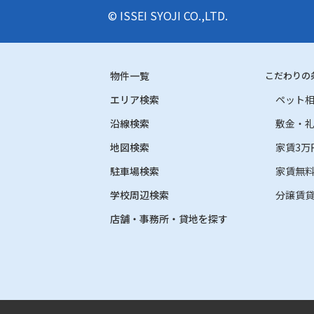
© ISSEI SYOJI CO.,LTD.
物件一覧
こだわりの
エリア検索
ペット
沿線検索
敷金・
地図検索
家賃3万
駐車場検索
家賃無
学校周辺検索
分譲賃
店舗・事務所・貸地を探す