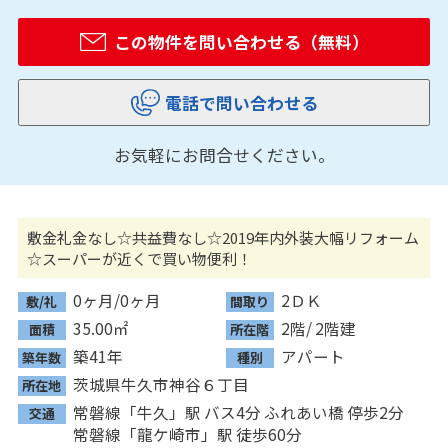
この物件を問い合わせる（無料）
電話で問い合わせる
お気軽にお問合せください。
敷金礼金なし☆共益費なし☆2019年内外装大幅リフォーム
☆スーパーが近くで買い物便利！
0ヶ月/0ヶ月
2ＤＫ
敷/礼
間取り
35.00㎡
2階/ 2階建
面積
所在階
築41年
アパート
築年数
種別
茨城県牛久市神谷６丁目
所在地
常磐線「
牛久
」駅 バス4分 ふれあい橋 停歩2分
交通
常磐線「
龍ケ崎市
」駅 徒歩60分