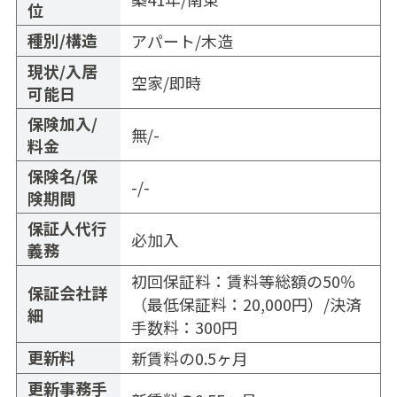
位
種別/構造
アパート/木造
現状/入居
空家/即時
可能日
保険加入/
無/-
料金
保険名/保
-/-
険期間
保証人代行
必加入
義務
初回保証料：賃料等総額の50％
保証会社詳
（最低保証料：20,000円）/決済
細
手数料：300円
更新料
新賃料の0.5ヶ月
更新事務手