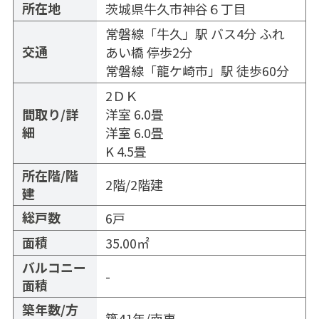
所在地
茨城県牛久市神谷６丁目
常磐線「
牛久
」駅 バス4分 ふれ
交通
あい橋 停歩2分
常磐線「
龍ケ崎市
」駅 徒歩60分
2ＤＫ
間取り/詳
洋室 6.0畳
細
洋室 6.0畳
K 4.5畳
所在階/階
2階/2階建
建
総戸数
6戸
面積
35.00㎡
バルコニー
-
面積
築年数/方
築41年/南東