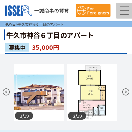
For
一誠商事の賃貸
Foreigners
HOME
>牛久市神谷６丁目のアパート
牛久市神谷６丁目のアパート
35,000
円
募集中
1/19
2/19
3/