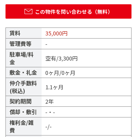
この物件を問い合わせる（無料）
賃料
35,000
円
管理費等
-
駐車場/料
空有/3,300円
金
敷金・礼金
0ヶ月/0ヶ月
仲介手数料
1.1ヶ月
(税込)
契約期間
2年
償却・敷引
-・-
権利金/雑
-/-
費