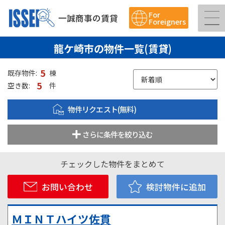
For
一誠商事の賃貸
Foreigners
龍ケ崎市の物件一覧(賃貸)
5
既存物件:
棟
5
空き数:
件
物件リクエスト(無料)
さらに条件を絞り込む
チェックした物件をまとめて
お問い合わせ
検討物件に追加
ＭＩＮＴハイツ佐貫