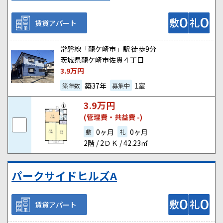
賃貸アパート
常磐線「龍ケ崎市」駅 徒歩9分
茨城県龍ケ崎市佐貫４丁目
3.9
万円
築37年
1室
築年数
募集中
3.9
万円
(管理費・共益費 -)
0ヶ月
0ヶ月
敷
礼
2階 / 2ＤＫ / 42.23㎡
パークサイドヒルズA
賃貸アパート