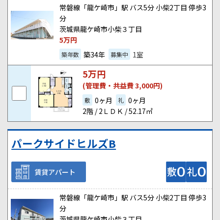
常磐線「龍ケ崎市」駅 バス5分 小柴2丁目 停歩3
分
茨城県龍ケ崎市小柴３丁目
5
万円
築34年
1室
築年数
募集中
5
万円
(管理費・共益費 3,000円)
0ヶ月
0ヶ月
敷
礼
2階 / 2ＬＤＫ / 52.17㎡
パークサイドヒルズB
賃貸アパート
常磐線「龍ケ崎市」駅 バス5分 小柴2丁目 停歩3
分
茨城県龍ケ崎市小柴３丁目