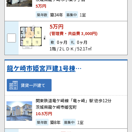
5
万円
築34年
1室
築年数
募集中
5
万円
(管理費・共益費 3,000円)
0ヶ月
0ヶ月
敷
礼
1階 / 2ＬＤＫ / 52.17㎡
龍ケ崎市姫宮戸建1号棟(西側)
賃貸一戸建て
関東鉄道竜ケ崎線「竜ヶ崎」駅 徒歩12分
茨城県龍ケ崎市姫宮町
10.5
万円
築8年
1室
築年数
募集中