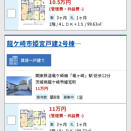
10.5
万円
(管理費・共益費 -)
3ヶ月
1ヶ月
敷
礼
1階 / 4ＬＤＫ＋1Ｓ / 99.63㎡
龍ケ崎市姫宮戸建2号棟(東側)
賃貸一戸建て
関東鉄道竜ケ崎線「竜ヶ崎」駅 徒歩12分
茨城県龍ケ崎市姫宮町
11
万円
築8年
1室
築年数
募集中
11
万円
(管理費・共益費 -)
3ヶ月
1ヶ月
敷
礼
1階 / 4ＬＤＫ / 99.22㎡