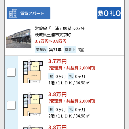
賃貸アパート
常磐線「土浦」駅 徒歩23分
茨城県土浦市文京町
3.7
万円～
3.8
万円
築31年
3室
築年数
募集中
3.7
万円
(管理費・共益費 2,000円)
0ヶ月
0ヶ月
敷
礼
1階 / 1ＬＤＫ / 34.98㎡
3.8
万円
(管理費・共益費 2,000円)
0ヶ月
0ヶ月
敷
礼
2階 / 1ＬＤＫ / 34.98㎡
3.8
万円