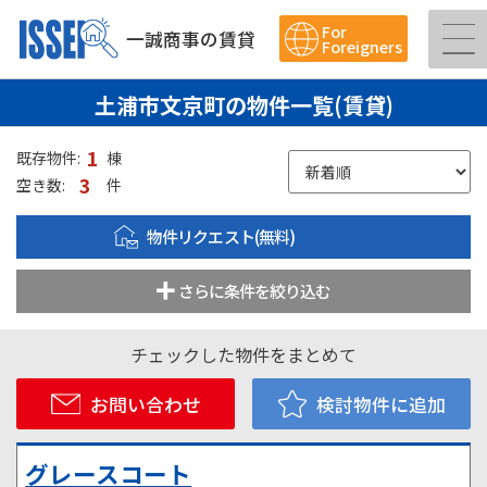
For
一誠商事の賃貸
Foreigners
土浦市文京町の物件一覧(賃貸)
1
既存物件:
棟
3
空き数:
件
物件リクエスト(無料)
さらに条件を絞り込む
チェックした物件をまとめて
お問い合わせ
検討物件に追加
グレースコート