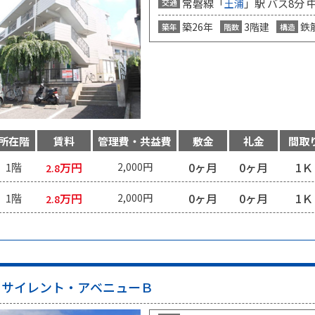
常磐線「
」駅 バス8分 
交通
土浦
築26年
3階建
鉄
築年
階数
構造
所在階
賃料
管理費・共益費
敷金
礼金
間取
万円
0ヶ月
0ヶ月
1Ｋ
1階
2,000円
2.8
万円
0ヶ月
0ヶ月
1Ｋ
1階
2,000円
2.8
サイレント・アベニューＢ