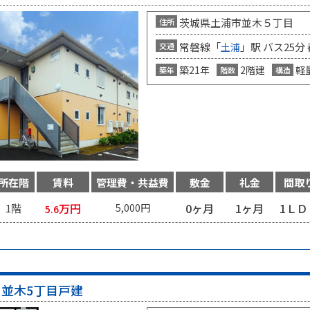
茨城県土浦市並木５丁目
住所
常磐線「
」駅 バス25分
交通
土浦
築21年
2階建
軽
築年
階数
構造
所在階
賃料
管理費・共益費
敷金
礼金
間取
万円
0ヶ月
1ヶ月
1ＬＤ
1階
5,000円
5.6
並木5丁目戸建