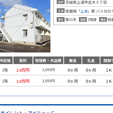
茨城県土浦市並木５丁目
住所
常磐線「
」駅 バス30分
交通
土浦
築31年
2階建
軽
築年
階数
構造
所在階
賃料
管理費・共益費
敷金
礼金
間取
万円
0ヶ月
0ヶ月
1Ｋ
1階
3,000円
2.9
万円
0ヶ月
0ヶ月
1Ｋ
1階
3,000円
2.9
サイレント・アベニューＣ