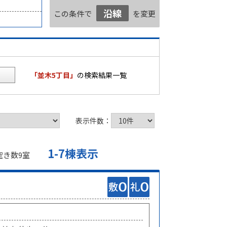
沿線
この条件で
を変更
「並木5丁目」
の検索結果一覧
表示件数：
1-7棟表示
空き数
室
9