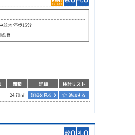
 中並木 停歩15分
量鉄骨
り
面積
詳細
検討リスト
24.70㎡
詳細を見る
追加する