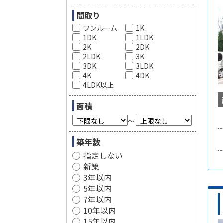
間取り
ワンルーム
1K
1DK
1LDK
2K
2DK
2LDK
3K
3DK
3LDK
4K
4DK
4LDK以上
面積
～
築年数
指定しない
新築
3年以内
5年以内
7年以内
10年以内
15年以内