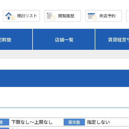
検討リスト
閲覧履歴
来店予約
宅斡旋
店舗一覧
賃貸経営
下限なし～上限なし
指定しない
積
築年数