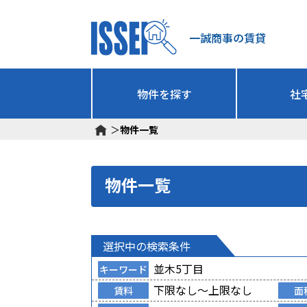
一誠商事の賃貸
物件を探す
社
＞
物件一覧
物件一覧
選択中の検索条件
並木5丁目
キーワード
下限なし～上限なし
賃料
面