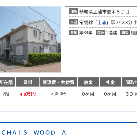
茨城県土浦市並木５丁目
住所
常磐線「
」駅 バス3分 
交通
土浦
築34年
2階建
軽
築年
階数
構造
所在階
賃料
管理費・共益費
敷金
礼金
間取
万円
0ヶ月
0ヶ月
3Ｄ
2階
3,000円
4.8
ＣＨＡＴＳ ＷＯＯＤ Ａ