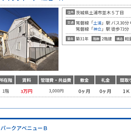
茨城県土浦市並木５丁目
住所
常磐線「
」駅 バス30分
交通
土浦
常磐線「
」駅 徒歩73分
神立
築31年
2階建
軽
築年
階数
構造
所在階
賃料
管理費・共益費
敷金
礼金
間取
万円
0ヶ月
0ヶ月
1Ｋ
1階
3,000円
3
パークアベニューＢ