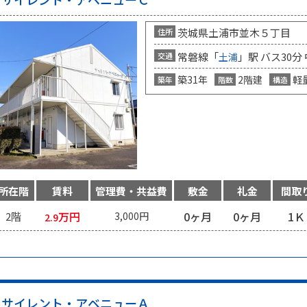
茨城県土浦市並木５丁目
住所
常磐線「
」駅 バス30分
交通
土浦
築31年
2階建
軽
築年
階数
構造
所在階
賃料
管理費・共益費
敷金
礼金
間取
万円
0ヶ月
0ヶ月
1Ｋ
2階
3,000円
2.9
サイレント・アベニューＡ