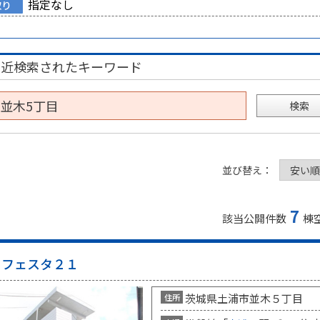
指定なし
取り
最近検索されたキーワード
検索
並び替え：
7
該当公開件数
棟
フェスタ２１
茨城県土浦市並木５丁目
住所