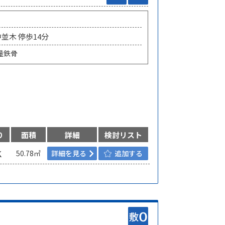
中並木 停歩14分
量鉄骨
り
面積
詳細
検討リスト
Ｋ
50.78㎡
詳細を見る
追加する