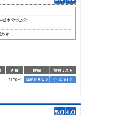
 中並木 停歩15分
量鉄骨
り
面積
詳細
検討リスト
24.70㎡
詳細を見る
追加する