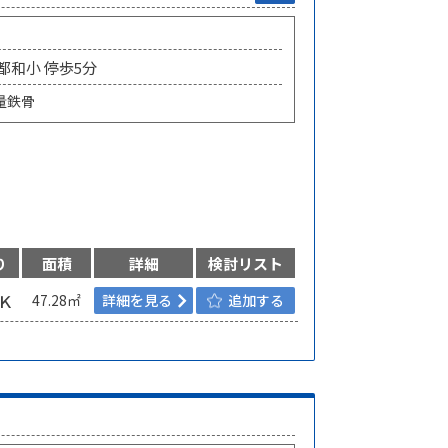
 都和小 停歩5分
量鉄骨
り
面積
詳細
検討リスト
Ｋ
47.28㎡
詳細を見る
追加する