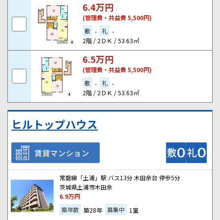
6.4
万円
(管理費・共益費 5,500円)
敷
礼
-
-
2階 / 2ＤＫ / 53.63㎡
6.5
万円
(管理費・共益費 5,500円)
敷
礼
-
-
2階 / 2ＤＫ / 53.63㎡
ヒルトップハウス
賃貸マンション
常磐線「土浦」駅 バス13分 木田余台 停歩5分
茨城県土浦市木田余
6.9
万円
築年数
募集中
築28年
1室