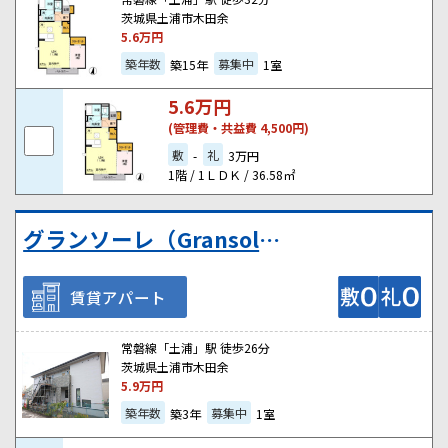
茨城県土浦市木田余
5.6
万円
築年数
募集中
築15年
1室
5.6
万円
(管理費・共益費 4,500円)
敷
礼
-
3万円
1階 / 1ＬＤＫ / 36.58㎡
グランソーレ（Gransole）
賃貸アパート
常磐線「土浦」駅 徒歩26分
茨城県土浦市木田余
5.9
万円
築年数
募集中
築3年
1室