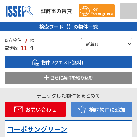
For
一誠商事の賃貸
Foreigners
検索ワード【】の物件一覧
7
既存物件:
棟
11
空き数:
件
物件リクエスト(無料)
さらに条件を絞り込む
チェックした物件をまとめて
お問い合わせ
検討物件に追加
コーポサングリーン