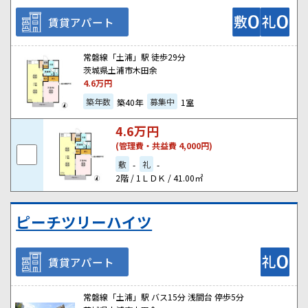
賃貸アパート
常磐線「土浦」駅 徒歩29分
茨城県土浦市木田余
4.6
万円
築年数
募集中
築40年
1室
4.6
万円
(管理費・共益費 4,000円)
敷
礼
-
-
2階 / 1ＬＤＫ / 41.00㎡
ピーチツリーハイツ
賃貸アパート
常磐線「土浦」駅 バス15分 浅間台 停歩5分