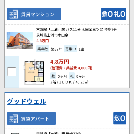
賃貸マンション
常磐線「土浦」駅 バス11分 木田余三ツ又 停歩7分
茨城県土浦市木田余
4.8
万円
築年数
募集中
築37年
1室
4.8
万円
(管理費・共益費 4,000円)
敷
礼
0ヶ月
0ヶ月
3階 / 1ＬＤＫ / 45.20㎡
グッドウェル
賃貸アパート
常磐線「土浦」駅 徒歩32分