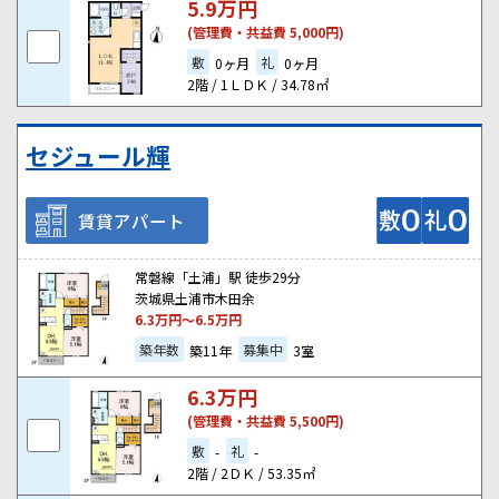
5.9
万円
(管理費・共益費 5,000円)
敷
礼
0ヶ月
0ヶ月
2階 / 1ＬＤＫ / 34.78㎡
セジュール輝
賃貸アパート
常磐線「土浦」駅 徒歩29分
茨城県土浦市木田余
6.3
万円～
6.5
万円
築年数
募集中
築11年
3室
6.3
万円
(管理費・共益費 5,500円)
敷
礼
-
-
2階 / 2ＤＫ / 53.35㎡